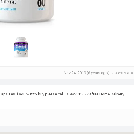
Nov 24, 2019 (6 years ago)
बातचीत योग्य
psules if you wat to buy please call us 9851156778 free Home Delivery