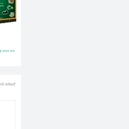
 ४,०००.००
भी समीक्षाएँ