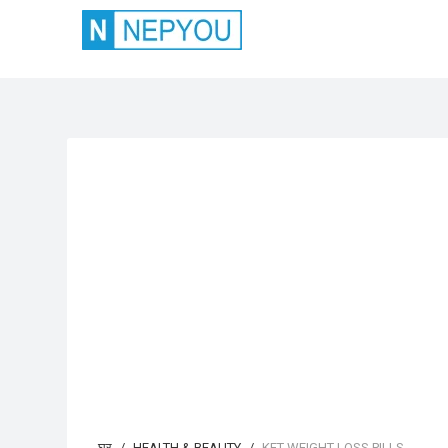
घर
HEALTH & BEAUTY
KET WEIGHT LOSS PILLS