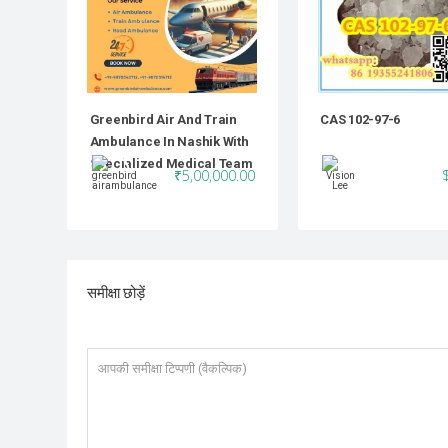
Greenbird Air And Train
CAS 102-97-6
Ambulance In Nashik With
Specialized Medical Team
₹5,00,000.00
समीक्षा छोड़ें