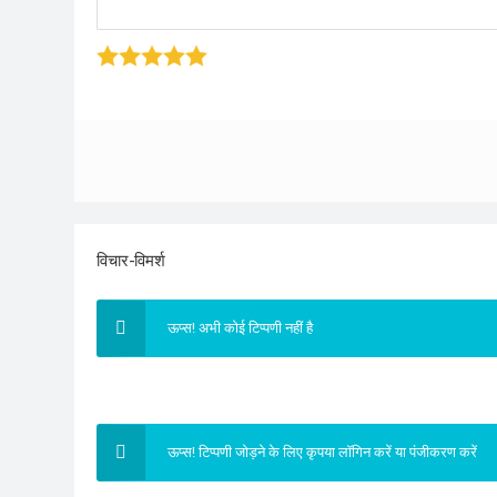
1 stars
2 stars
3 stars
4 stars
5 star
विचार-विमर्श
ऊप्स! अभी कोई टिप्पणी नहीं है
ऊप्स! टिप्पणी जोड़ने के लिए कृपया लॉगिन करें या पंजीकरण करें