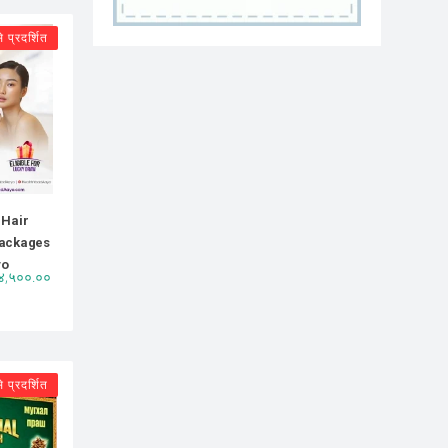
े प्रदर्शित
 Hair
Packages
yo
 ४,५००.००
े प्रदर्शित