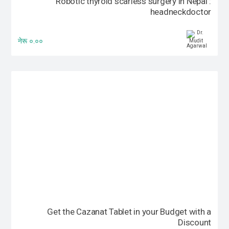
Robotic thyroid scarless surgery in Nepal :
headneckdoctor
नेरू ०.००
Get the Cazanat Tablet in your Budget with a
Discount