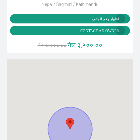
Nepal / Bagmati / Kathmandu
اظهار رقم الهاتف
CONTACT AD OWNER
नेरू ३,५००.००
नेरू ४,०००.००