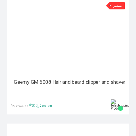
متميز
Geemy GM 6008 Hair and beard clipper and shaver
नेरू २,२००.००
नेरू २,५००.००