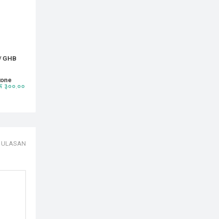
/ GHB
tone
रू ३००.००
 ULASAN