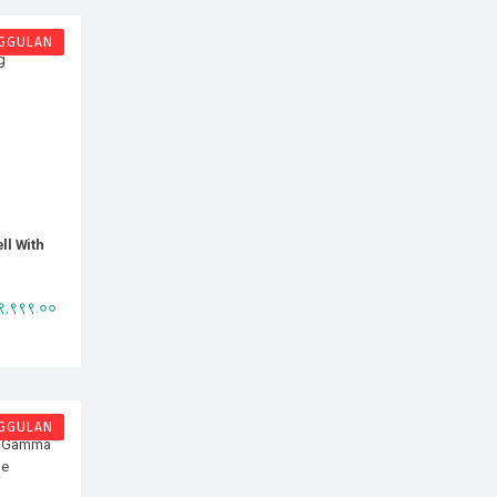
GGULAN
ll With
 ९,९९९.००
GGULAN