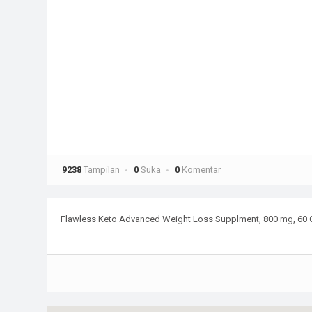
9238
Tampilan
0
Suka
0
Komentar
Flawless Keto Advanced Weight Loss Supplment, 800 mg, 60 Ca