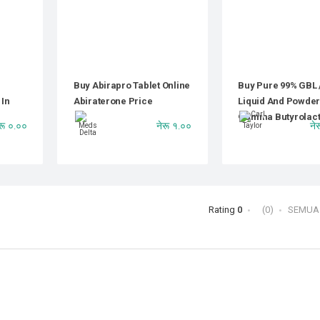
Buy Abirapro Tablet Online
Buy Pure 99% GBL 
 In
Abiraterone Price
Liquid And Powder
Gamma Butyrolac
रू ०.००
नेरू १.००
ने
Rating
0
(0)
SEMUA