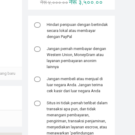
नेरू ३,५००.००
नेरू ४,०००.००
Hindari penipuan dengan bertindak
secara lokal atau membayar
dengan PayPal
Jangan pernah membayar dengan
Western Union, MoneyGram atau
layanan pembayaran anonim
lainnya
rang baru
Jangan membeli atau menjual di
luar negara Anda. Jangan terima
cek kasir dari luar negara Anda
Situs ini tidak pernah terlibat dalam
transaksi apa pun, dan tidak
menangani pembayaran,
pengiriman, transaksi penjaminan,
menyediakan layanan escrow, atau
menawarkan 'perlindungan