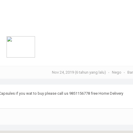
Nov 24, 2019 (6 tahun yang lalu)
Nego
Ba
psules if you wat to buy please call us 9851156778 free Home Delivery