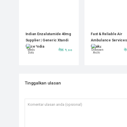
Indian Enzalutamide 40mg
Fast & Reliable Air
Supplier | Generic Xtandi
Ambulance Services
Price India
Dhaka
नेरू १.००
ने
Tinggalkan ulasan