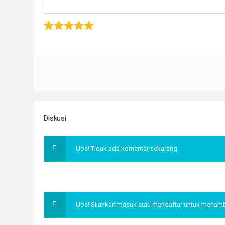
1 stars
2 stars
3 stars
4 stars
5 star
Diskusi
Ups! Tidak ada komentar sekarang.
Ups! Silahkan masuk atau mendaftar untuk mena