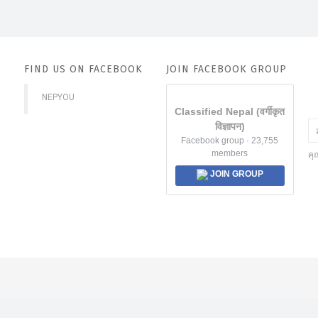
FIND US ON FACEBOOK
JOIN FACEBOOK GROUP
NEPYOU
Classified Nepal (वर्गीकृत
विज्ञापन)
Facebook group · 23,755
members
คุ
JOIN GROUP