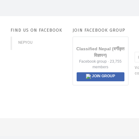
FIND US ON FACEBOOK
JOIN FACEBOOK GROUP
NEPYOU
Classified Nepal (वर्गीकृत
विज्ञापन)
Facebook group · 23,755
members
Vo
co
JOIN GROUP