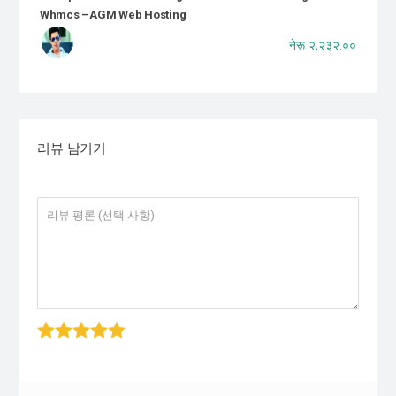
Whmcs –AGM Web Hosting
नेरू २,२३२.००
리뷰 남기기
1 stars
2 stars
3 stars
4 stars
5 star