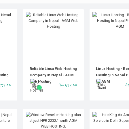
n
Reliable Linux Web Hosting
Linux Hosting - Be
sting
Company In Nepal - AGM
Hosting In Nepal P
Web Hosting
By AGM
 ९९९.००
नेरू ६९९.००
ने