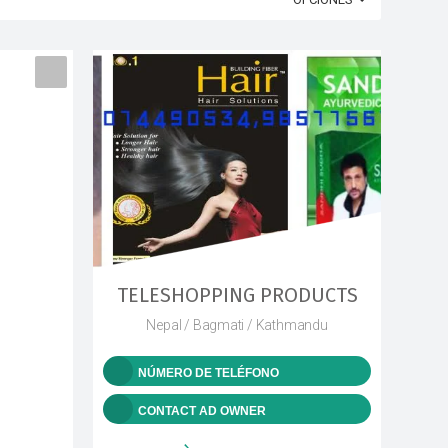
TELESHOPPING PRODUCTS
Nepal / Bagmati / Kathmandu
NÚMERO DE TELÉFONO
CONTACT AD OWNER