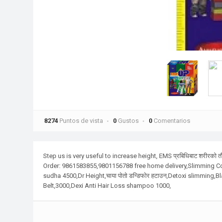
8274
Puntos de vista
0
Gustos
0
Comentarios
Step us is very useful to increase height, EMS प्रबिधिबाट शरीरको त
Order: 9861583855,9801156788 free home delivery,Slimming Coff
sudha 4500,Dr Height,चाया पोतो डन्डिफोर हटाउन,Detoxi slimming,Bla
Belt,3000,Dexi Anti Hair Loss shampoo 1000,