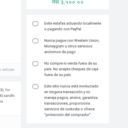
नेरू ३,५००.००
Evite estafas actuando localmente
o pagando con PayPal
Nunca pague con Western Union,
Moneygram u otros servicios
anónimos de pago
No compre ni venda fuera de su
país. No acepte cheques de caja
 artículo
fuera de su país
Este sitio nunca está involucrado
00, for
en ninguna transacción y no
00,sandhi
maneja pagos, envíos, garantiza
na
transacciones, proporciona
servicios de custodia o ofrece
"protección del comprador"