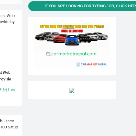
IF YOU ARE LOOKING FOR TYPING JOB, CLICK HE
st Web
rovide
रू ६९९.००