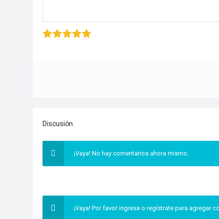
1 stars
2 stars
3 stars
4 stars
5 star
Discusión
¡Vaya! No hay comentarios ahora mismo.
¡Vaya! Por favor ingresa o regístrate para agregar 