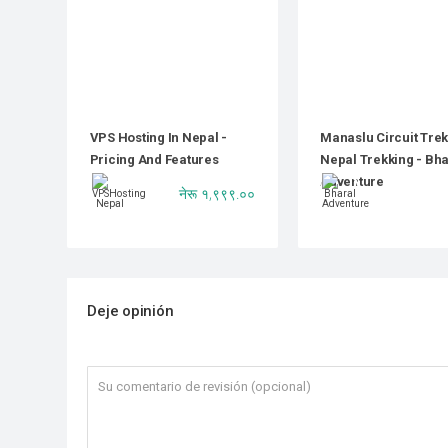
VPS Hosting In Nepal -
Manaslu Circuit Trek 
Pricing And Features
Nepal Trekking - Bha
Adventure
नेरू १,९९९.००
Deje opinión