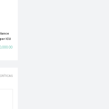
ulance
uper ICU
0,000.00
CRÍTICAS