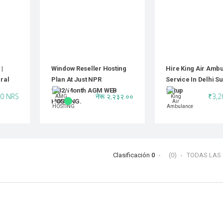
|
Window Reseller Hosting
Hire King Air Amb
ral
Plan At Just NPR
Service In Delhi S
2232/month AGM WEB
Setup
0 NRS
नेरू २,२३२.००
₹3,2
HOSTING.
Clasificación
0
(0)
TODAS LAS 