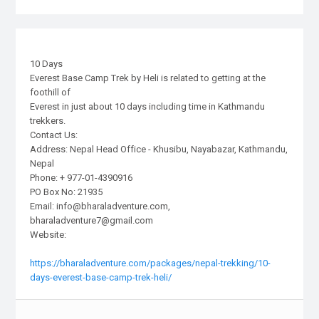
10 Days
Everest Base Camp Trek by Heli is related to getting at the
foothill of
Everest in just about 10 days including time in Kathmandu
trekkers.
Contact Us:
Address: Nepal Head Office - Khusibu, Nayabazar, Kathmandu,
Nepal
Phone: + 977-01-4390916
PO Box No: 21935
Email: info@bharaladventure.com,
bharaladventure7@gmail.com
Website:
https://bharaladventure.com/packages/nepal-trekking/10-
days-everest-base-camp-trek-heli/