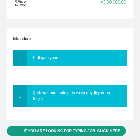
₹3,50,000.00
Müzakirə
İndi şərh yoxdur.
Şərh yazmaq üçün giriş və ya qeydiyyatdan
keçin.
IF YOU ARE LOOKING FOR TYPING JOB, CLICK HERE