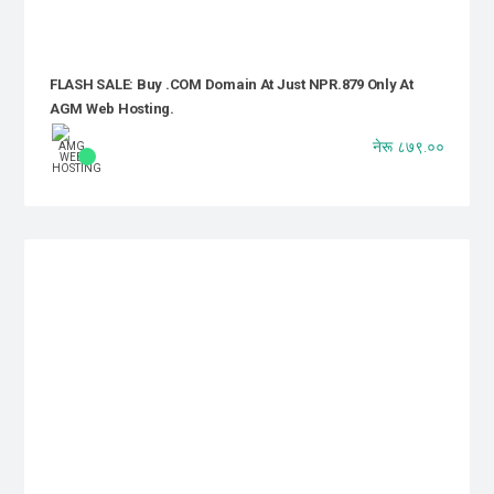
FLASH SALE: Buy .COM Domain At Just NPR.879 Only At
AGM Web Hosting.
नेरू ८७९.००