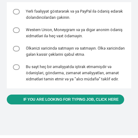
Yerli fəaliyyət göstərərək və ya PayPal ilə ödəniş edərək
dolandırıcılardan çəkinin.
Western Union, Moneygram və ya digər anonim ödəniş
xidmətləri ilə heç vaxt ödəməyin.
Ölkənizi xaricində satmayın və satmayın. Ölkə xaricindən
gələn kassir çeklərini qəbul etmə.
Bu sayt heç bir əməliyyatda iştirak etməmişdir və
ödənişləri, göndərmə, zəmanət əməliyyatları, əmanət
xidmətləri təmin etmir və ya "alıcı müdafiə" təklif edir.
IF YOU ARE LOOKING FOR TYPING JOB, CLICK HERE