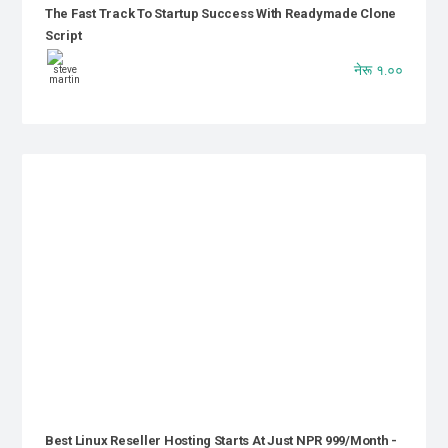
The Fast Track To Startup Success With Readymade Clone
Script
नेरू १.००
Best Linux Reseller Hosting Starts At Just NPR 999/month -